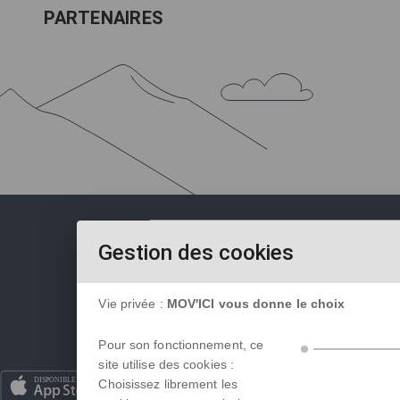
PARTENAIRES
Gestion des cookies
Vie privée :
MOV'ICI vous donne le choix
Pour son fonctionnement, ce
site utilise des cookies :
Aides financières
|
Charte et CGU
|
C
Choisissez librement les
Boite à outils
|
FAQ
|
Données perso