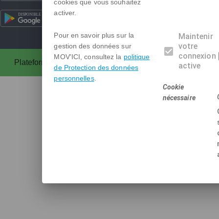
cookies que vous souhaitez
Nous conta
activer.
Gestion des c
Pour en savoir plus sur la
Maintenir
votre
gestion des données sur
connexion
MOV'ICI, consultez la
politique
Plateforme de covoiturage réalisée en licence libre AGPL p
active
de Protection des données
personnelles
.
Cookie
nécessaire